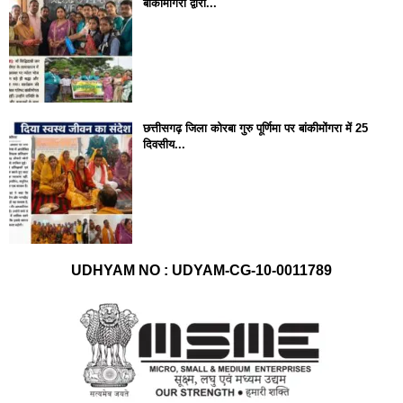
बांकीमोंगरा द्वारा...
छत्तीसगढ़ जिला कोरबा गुरु पूर्णिमा पर बांकीमोंगरा में 25
दिवसीय...
UDHYAM NO : UDYAM-CG-10-0011789