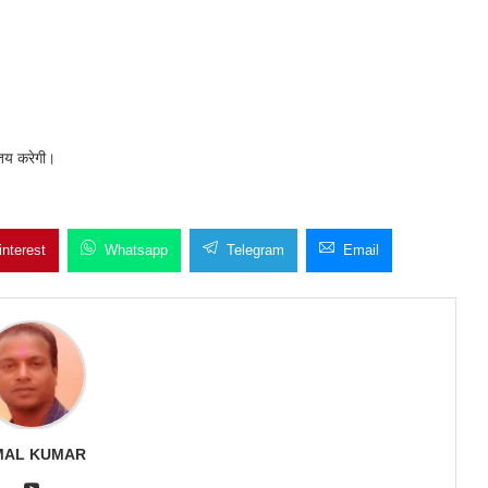
 तय करेगी।
interest
Whatsapp
Telegram
Email
MAL KUMAR