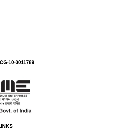
CG-10-0011789
LINKS