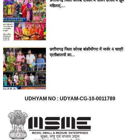
छत्तीसगढ़ जिला कोरबा दीपका में सावन उत्सव में झूमे
महिलाएं,...
छत्तीसगढ़ जिला कोरबा बांकीमोंगरा में जर्जर 4 यात्री
प्रतीक्षालयों का...
UDHYAM NO : UDYAM-CG-10-0011789